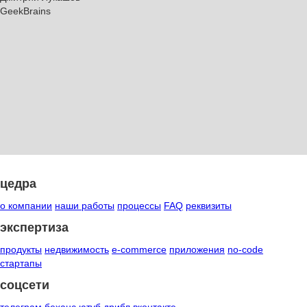
GeekBrains
цедра
о компании
наши работы
процессы
FAQ
реквизиты
экспертиза
продукты
недвижимость
e-commerce
приложения
no-code
стартапы
соцсети