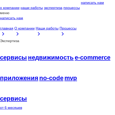
написать нам
о компании
наши работы
экспертиза
процессы
меню
написать нам
главная
О компании
Наши работы
Процессы
Экспертиза
сервисы
недвижимость
e-commerce
приложения
no-code
mvp
сервисы
от 6 месяцев