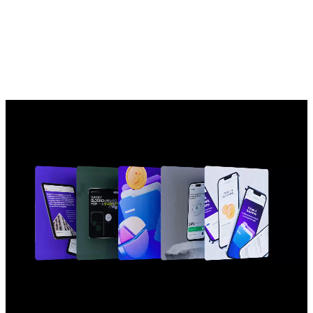
Провели UX-аналитику, выявили потребности целевой
аудитории и разработали UI/UX-дизайн для приложения
ConverseBank
приложение, 2023
Тендерная концепция на редизайн приложения одного
из крупнейших армянских банков